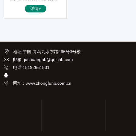
本，高使用成本的特点。为客户
详情+
创造使用经济性的*大化。它秉
用“高效、节能、环保、健康”的
设计理念，为用户制造的符合二
十一世纪新特点的高性能产品，
其产品总体设计合理，具有结构
紧凑、重量轻、噪音低、运行安
全、可靠性高等优点
地址
:
中国·青岛九水东路266号3号楼
邮箱: juchuanghb@qdjchb.com
电话:15192651531
网址：www.zhongfuhb.com.cn