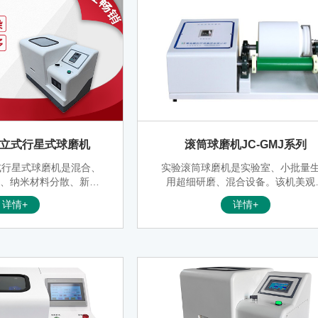
系列立式行星式球磨机
滚筒球磨机JC-GMJ系列
立式行星式球磨机是混合、
实验滚筒球磨机是实验室、小批量
备、纳米材料分散、新产
用超细研磨、混合设备。该机美观
量生产高品质新型技术材
颖，结构紧凑，操作方便，工作效
详情+
详情+
装置。该产品体积小、功
高，磨细粒度均匀，是科研、教学
、噪声低，是科研单位、
验、生产的优选设备。可广泛在电
业实验室获取微颗粒研究
料、磁性材料、生物医药、陶瓷釉
验可同时获得四个样品）
非金属矿、新型材料等行业使用
配用真空球磨罐，可在真
试样。广泛应用于地质、
电子、建材、陶瓷、化
药、美容、环保等部门。