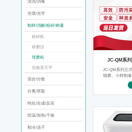
清洗/消毒
光谱/光学
制样/消解/粉碎/称量
粉碎机
研磨仪
球磨机
JC-QM
实验室天平
JC-QM系列
细磨、小样制
混合/分散
品研制和小批
料不可或缺的
分离/萃取
能全、效率高
高等院校、企
纯化/合成/反应
试样（每次实
的理想设备，
恒温/加热/干燥
空状态下磨制
矿产、冶金、
制冷/冻干
工、轻工、中