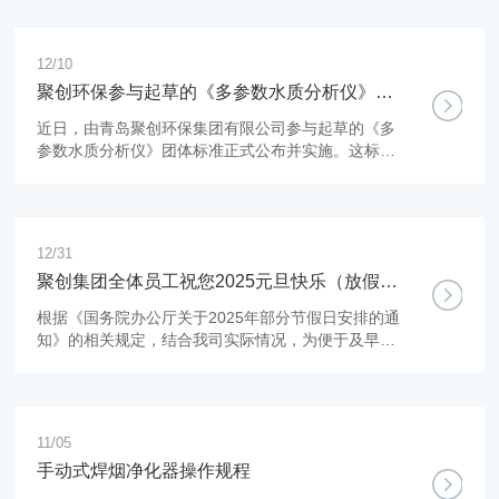
12/10
聚创环保参与起草的《多参数水质分析仪》团
标正式公布，促进国产仪器创新升级
​近日，由青岛聚创环保集团有限公司参与起草的《多
参数水质分析仪》团体标准正式公布并实施。这标志
着聚创环保在水质检测技术领域的多年深耕成果落
地，有效填补了国标相关标准空白，为行业生产提供
更细致、更专业的技术要求与规范，又充分满足了市
场多样化需求，更以标准化实践助力国产科学仪器创
12/31
新升级。
聚创集团全体员工祝您2025元旦快乐（放假通
知）
根据《国务院办公厅关于2025年部分节假日安排的通
知》的相关规定，结合我司实际情况，为便于及早合
理地安排节假日有关工作，现将我司2019年元旦放假
安排告知如下：
11/05
手动式焊烟净化器操作规程