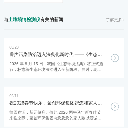
与
土壤墒情检测仪
有关的新闻
了解更多+
03/23
噪声污染防治迈入法典化新时代 ——《生态环
境法典》下的监管与配套方案
2026 年 8 月 15 日，我国《生态环境法典》将正式施
行，标志着生态环境法治进入全新阶段。届时，现行
《噪声污染防治法》将被整合取代，噪声污染防治正
式迈入法典化、统一化、严格化的监管时代。
02/11
祝2026春节快乐，聚创环保集团祝您和家人：
新年快乐，马年大吉，阖家欢乐，财源广进！
律回春渐，新元肇启。值此 2026 丙午马年新春佳节
来临之际，聚创环保集团向您及您的家人致以最诚挚
的节日问候和最美好的新春祝福！