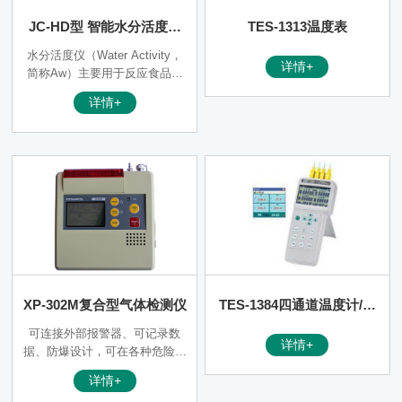
JC-HD型 智能水分活度测
TES-1313温度表
量仪
水分活度仪（Water Activity，
详情+
简称Aw）主要用于反应食品平
衡状态下的有效水分、稳定性和
详情+
微生物繁殖的可能性，能引起食
品品质变化的化学、酶及物理变
化的情况，常用于衡量微生物忍
受干燥程度的能力。通过测量食
品的水分活度，选择合理的包装
和储藏方法，可以减少防腐剂的
使用，判断食品、粮食、果蔬的
货架寿命。
XP-302M复合型气体检测仪
TES-1384四通道温度计/记
录器
可连接外部报警器、可记录数
详情+
据、防爆设计，可在各种危险场
所使用
详情+