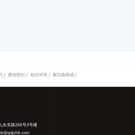
代
|
聚创世纪
|
创仪环境
|
聚仪惠商城
|
九水东路266号3号楼
hb@qdjchb.com