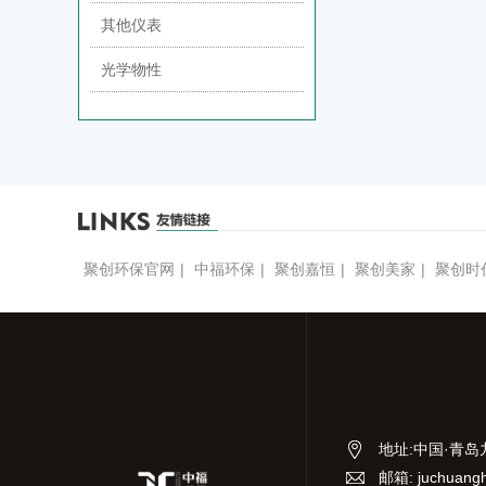
其他仪表
光学物性
聚创环保官网
|
中福环保
|
聚创嘉恒
|
聚创美家
|
聚创时
地址
:
中国·青岛
邮箱: juchuang