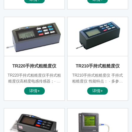
构的述语、定义及参数》、符合
校、科研院所、技术监督局、特
GB/T 6062-2002《产品几何量
检院等。
技术规范 （GPS）表面结构 轮
廓法 接触（触针）式仪器的标
称特性》。
TR220手持式粗糙度仪
TR210手持式粗糙度仪
TR220手持式粗糙度仪手持式粗
TR210手持式粗糙度仪 手持式
糙度仪高精度电感传感器；· 可
粗糙度仪 性能特点： · 多参数
测量显示19个粗糙度参数；·采
测量：Ra、Rz、Rq、Rt · 高精
详情+
详情+
用DSP(数字信号处理器)进行数
度电感传感器 · RC、PC- RC、
据处理和控制，速度快，功耗
GAUSS、D-P四种滤波方式
低； 高品质锂离子充电电池，
容量高，无记忆效应。