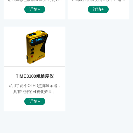
显示更方便，分辨率达到320×4
于生产现场、实验室、计量室，
详情+
详情+
80，可细腻显示全段粗糙度曲
可测量多种机加工零件的表面粗
线。采用主机和驱动器分体式设
糙度，根据选定的测量条件计算
计，垂直量程400μm，量程增大
相应的参数，在液晶显示器上清
晰地显示出全部测量参数和轮廓
图形。
TIME3100粗糙度仪
采用了两个OLED点阵显示器，
具有很好的可视化效果；
详情+