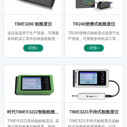
TIME3200 粗糙度仪
TR240便携式粗糙度仪
该仪器适用于生产现场，可测量
TR240便携式粗糙度仪适用于生
多种机加工零件的表面粗糙度，
产现场，可测量多种机加工零件
根据选定的测量条件计算机相应
的表面粗糙度，根据选定的测量
详情+
详情+
的参数，在液晶显示器上清晰地
条件计算机相应的参数，在液晶
显示全部测量结果及图形,并可
显示器上清晰地显示全部测量结
在打印机上输出，亦可与PC机
果及图形,并可在打印机上输
进行通讯。
出，亦可与PC机进行通讯。本
产品在遵守传统RC滤波器标(GB
6062)的基础上，增加了M1(DIN
4777)，M2(DIN4776)滤波器，
可由用户根据需要选择。克服了
原RC滤波器造成的波形
时代TIME®3222智能粗糙度
TIME3221手持式粗糙度仪
仪
TIME®3222高性能粗糙度仪, 采
TIME3221手持式粗糙度仪是触
用点阵彩色液晶触摸屏，操控和
针式表面粗糙度测量仪，它适用