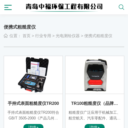
便携式粗糙度仪
位置：
首页
>
行业专用
>
光电测绘仪器
>
便携式粗糙度仪
手持式表面粗糙度仪TR200
TR100粗糙度仪（品牌聚
创）
手持式表面粗糙度仪TR200符合
粗糙度仪广泛应用于机械加工、
GB/T 3505-2000《产品几何技
航空航天、汽车零配件、通讯、
术规范 表面结构 轮廓法 表面结
电力、电子等行业，也适用于高
详情+
详情+