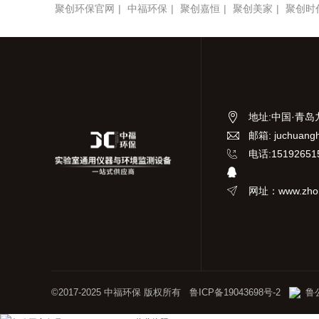
聚创环保官网
|
中福环保
|
聚创嘉恒
|
聚创美家
|
聚创时
地址
:
中国·青岛
邮箱: juchuang
电话:15192651
网址：www.zhon
©2017-2025 中福环保 版权所有
鲁ICP备19043698号-2
鲁公