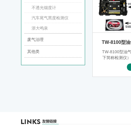
不透光烟度计
汽车尾气黑度检测仪
浙大鸣泉
废气治理
TW-8100
其他类
TW-8100型
下简称检测仪
出的针对加油
检测的仪器，
防爆手操器及
系统密闭性检
测于一体，具
好，防爆等级
便，人机交互
市面上绝大部
性能的检测，
定的