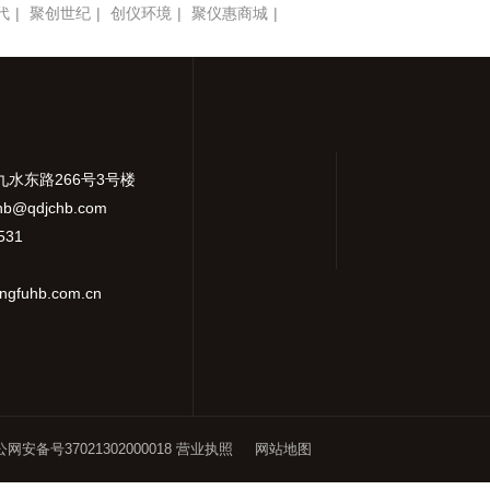
代
|
聚创世纪
|
创仪环境
|
聚仪惠商城
|
九水东路266号3号楼
hb@qdjchb.com
531
gfuhb.com.cn
网安备号37021302000018
营业执照
网站地图