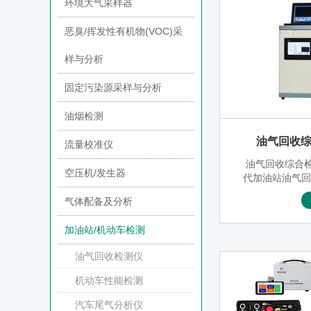
环境大气采样器
恶臭/挥发性有机物(VOC)采
样与分析
固定污染源采样与分析
油烟检测
油气回收综
流量校准仪
油气回收综合检
空压机/发生器
代加油站油气
闭性、液阻、
气体配备及分析
简单方便的实
该套设备包括
加油站/机动车检测
油枪适配器、
有高通用性，
油气回收检测仪
简
机动车性能检测
汽车尾气分析仪