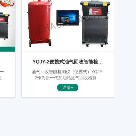
YQJY-2便携式油气回收智能检测
仪
新一
油气回收智能检测仪（便携式）YQJY-
统密
2作为新一代加油站油气回收检测设
具备
备，集系统密闭性、液阻、气液比检测
详情+
测完
于一体，具备检测过程数据自动记录、
等人
存储，检测完成后与平板电脑连接现场
加油
打印检测结果、签字确认等人性化功
保
能，该仪器采用手持终端操作方式，操
加油
作过程灵活方便，是市场上重量轻，体
一、
积zui小油气回收三项检测仪器，每台仪
器可存储上百个加油站的检测数据，检
测数据可以长期保存、重复打印。智能