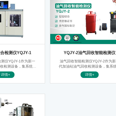
合检测仪YQJY-1
YQJY-2油气回收智能检测仪
测仪YQJY-1作为新一
油气回收智能检测仪YQJY-2作为
回收检测设备，集系统密
代加油站油气回收检测设备，集系
气液比检测于一体，并能
闭性、液阻、气液比检测于一体，
详情+
详情+
现仪器自身密闭性检测。
检测过程数据自动记录、存储，检
油气回收综合检测仪、加
成后现场打印检测结果、签字确认
油桶、工具箱及配件，具
性化功能，每台仪器可存储上百个
体积小，携带方便，操作
站的检测数据，检测数据可以长期
单等优点。
存、重复打印。智能型检测仪使得
站油气回收验收工作更加简捷、统
规范，便于管理。