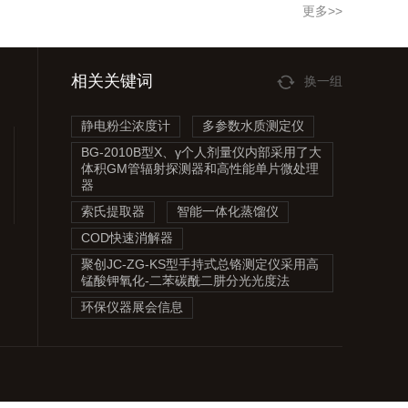
更多>>
相关关键词
换一组
静电粉尘浓度计
多参数水质测定仪
BG-2010B型X、γ个人剂量仪内部采用了大
体积GM管辐射探测器和高性能单片微处理
器
索氏提取器
智能一体化蒸馏仪
COD快速消解器
聚创JC-ZG-KS型手持式总铬测定仪采用高
锰酸钾氧化-二苯碳酰二肼分光光度法
环保仪器展会信息