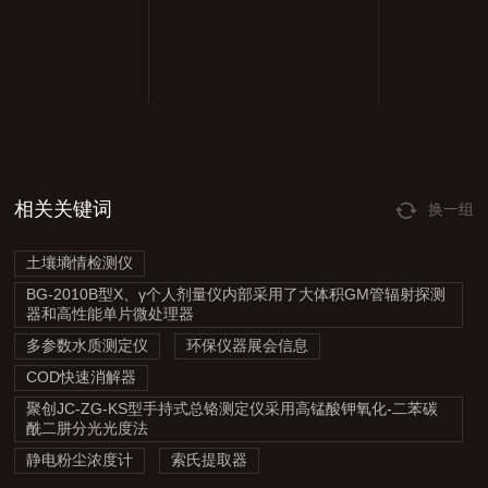
相关关键词
换一组
土壤墒情检测仪
BG-2010B型X、γ个人剂量仪内部采用了大体积GM管辐射探测
器和高性能单片微处理器
多参数水质测定仪
环保仪器展会信息
COD快速消解器
聚创JC-ZG-KS型手持式总铬测定仪采用高锰酸钾氧化-二苯碳
酰二肼分光光度法
静电粉尘浓度计
索氏提取器