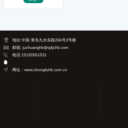
由切换，人机交互更方便；仪器
具有掉电存储功能；仪器具有自
动点火、显示、捕捉闪点并打印
结果、自动冷却等功能；仪器具
有测量准确、重复性好、性能稳
定可靠，操作简单的优点。广泛
应用于电力、石油、化工、商
地址
:
中国·青岛九水东路266号3号楼
检、科研等部门，符合GB/T 26
1-2021、ASTM D93标准方法要
邮箱: juchuanghb@qdjchb.com
求。
电话:15192651531
网址：www.zhongfuhb.com.cn