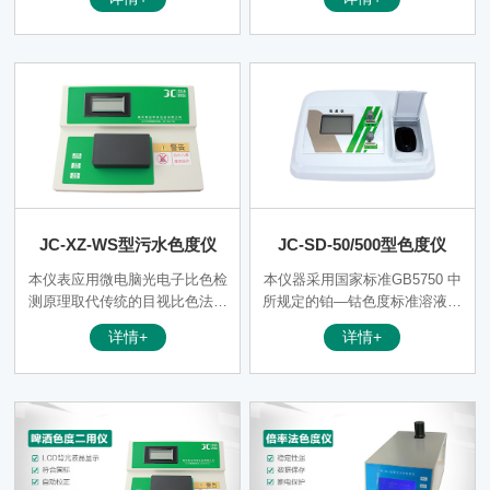
单位，具有体积小、重量轻、操
率大大提高。测量时，当被测水
作简便、灵敏度高等特点。可以
样放入光电比色座，仪表会直接
广泛用于发电厂、纯净水厂、自
读数。
来水厂、生活污水处理厂、饮料
厂、环保部门、工业用水、制酒
行业等部门的色度测定，从而达
到规定的水质标准。
JC-XZ-WS型污水色度仪
JC-SD-50/500型色度仪
本仪表应用微电脑光电子比色检
本仪器采用国家标准GB5750 中
测原理取代传统的目视比色法。
所规定的铂—钴色度标准溶液进
消除了人为误差，因此测量分辨
行标定，以“度”作为色度计量单
详情+
详情+
率大大提高。测量时，当被测水
位。可以广泛用于发电厂、纯净
样放入光电比色座，仪表会直接
水厂、自来水厂、生活污水处理
读数。
厂、饮料厂、环保部门、工业用
水、制酒行业等部门的色度测
定，从而达到规定的水质标准。