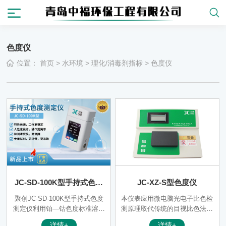
色度仪
位置：
首页
>
水环境
>
理化/消毒剂指标
>
色度仪
JC-SD-100K型手持式色度
JC-XZ-S型色度仪
测定仪
聚创JC-SD-100K型手持式色度
本仪表应用微电脑光电子比色检
测定仪利用铂—钴色度标准溶液
测原理取代传统的目视比色法。
进行标定，以“度”作为色度计量
消除了人为误差，因此测量分辨
详情+
详情+