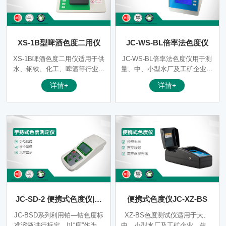
XS-1B型啤酒色度二用仪
JC-WS-BL倍率法色度仪
XS-1B啤酒色度二用仪适用于供
JC-WS-BL倍率法色度仪用于测
水、钢铁、化工、啤酒等行业用
量、中、小型水厂及工矿企业、
来测试水的色度。以便控制水的
生活或工业用水的中偏黄色水样
详情+
详情+
色度，达到规定的水质标准。
的稀释倍率，以便控制水的色度
本仪表应用微电脑光电子比色检
达到规定的水质标准。通过微电
测原理取代传统的目视比色法。
脑芯片客观计算，有效减小人工
消除了人为误差，因此测量分辨
目视比较法所引起的误差。
率大大提高。测量时，当被测水
样放入光电比色座，仪表会直接
读数。
JC-SD-2 便携式色度仪|手
便携式色度仪JC-XZ-BS
持式色度测定仪
JC-BSD系列利用铂—钴色度标
XZ-BS色度测试仪适用于大、
准溶液进行标定，以“度”作为色
中、小型水厂及工矿企业、生活