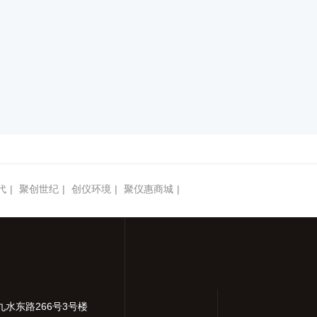
代
|
聚创世纪
|
创仪环境
|
聚仪惠商城
|
九水东路266号3号楼