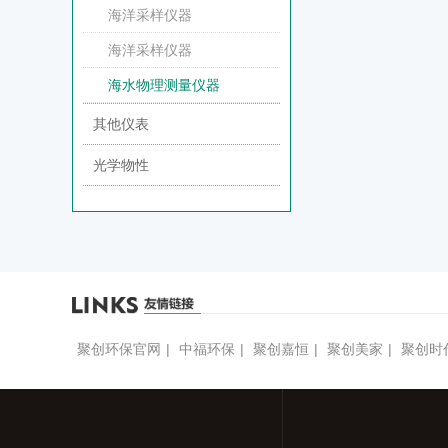
海洋采样仪器
海洋采样仪器
海水物理测量仪器
其他仪表
光学物性
聚创环保官网
|
中福环保
|
聚创嘉恒
|
聚创美家
|
聚创时