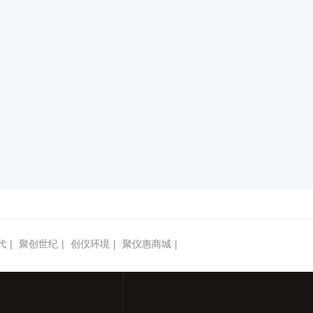
代
|
聚创世纪
|
创仪环境
|
聚仪惠商城
|