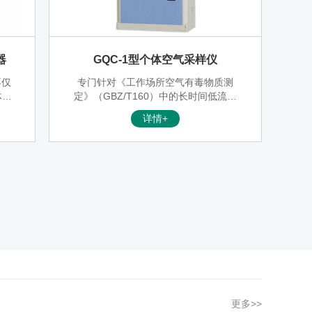
器
GQC-1型个体空气采样仪
不仅
专门针对《工作场所空气有毒物质测
体吸
定》（GBZ/T160）中的长时间低流量
地用
采样而设计 用流量锁卡来调节流量，以
详情+
价。
保证低流量长时间采样过程中流量波动
管
小于 5%。选用更加稳定适用于低流量
作短
的抽气泵，抽气负压>5000Pa。4 位数
可用
字显示定时，工作噪音 <60dB(A)。内
蒸
有滤芯，防止颗粒物吸入泵内。
；既
）的
浓度
更多>>