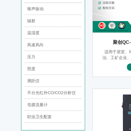
噪声振动
辐射
温湿度
聚创QC
风速风向
适用于居室、
压力
治、工矿企业
各种有害气体
照度
抽气压力大，
直流两用，使
测距仪
多用等优点，
不分光红外CO/CO2分析仪
皂膜流量计
职业卫生配套