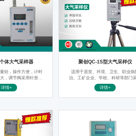
S型个体大气采样器
聚创QC-1S型大气采样仪
重量轻，操作方便，计时
适用于居室、环境、卫生、职业病
压大，调节阀采用针形阀
治、工矿企业、学校、科研等部门
节刻度细，稳定性好。
各种有害气体的专用仪器。该仪器
详情+
详情+
抽气压力大，负载能力强，体积小
直流两用，使用方便、定时准确、
多用等优点，深受国内外客户的广
评。