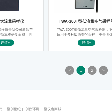
5型大流量采样仪
TWA-300T型低流量空气采样
气采样仪是我公司新款产
TWA-300T型低流量空气采样器，
*新标准研制而成，具有
适用于多种吸收管的采样，更是固
数字显示时间功能，是采
附管的理想仪器。它已越来越广泛
详情+
详情+
大气环境中气体样品（主
于劳动卫生和环境卫生的监测和评
量采样方面）的常规性仪
固体吸附管（包括活性炭管和硅胶
泵、流量计、时控电路和
等）即可用作长时间采样，又可用
采样器具有电子定时功能
时间采样，即可用于定点采样，又
体积小，重量轻、便于携
于个体采样，既可用采集各种有机
、坚固耐用、性能稳定可
汽，又可采集各种无机气体和蒸汽
<
1
2
>
气泵为隔膜泵，具有抽气
可用于卫生标准高容许浓度（MAC
能力强、流量稳定、噪音
监测配套，又可用于时间加权平均
目前国内大流量气体采样
（TWA）监测配套。
为理想的产品。
代
|
聚创世纪
|
创仪环境
|
聚仪惠商城
|