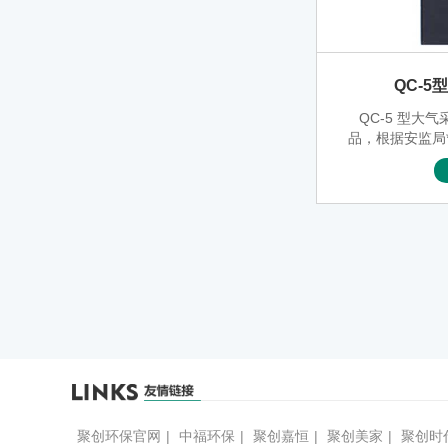
QC-
QC-5 型大
品，根据安监局
大流量、液晶
集作业环境或
要应用在大流
器，它由抽气
电源组成。本
和节奏紧凑，
带、操作简单
靠等优点，抽
压力大、负载
低等特点。是
仪中较
聚创环保官网
|
中福环保
|
聚创嘉恒
|
聚创美家
|
聚创时