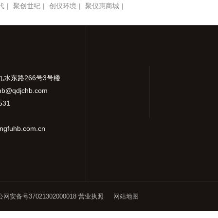
代
|
聚创世纪
|
创仪环境
|
聚仪惠商城
|
九水东路266号3号楼
hb@qdjchb.com
531
gfuhb.com.cn
网安备号37021302000018
营业执照
网站地图