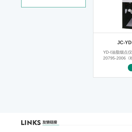
JC-Y
YD-I油脂烟点
20795-200
条“第二法目视
定植物油脂烟
量监督、进出
储运、食品加
校等需对植物油
品被加热后产
量、连续带蓝
物）时，读取
热／锁定键，
为烟点。该仪