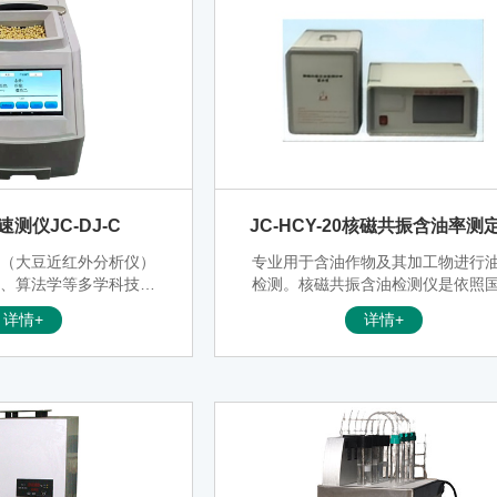
测仪JC-DJ-C
JC-HCY-20核磁共振含油率测
仪（大豆近红外分析仪）
专业用于含油作物及其加工物进行
电、算法学等多学科技术
检测。核磁共振含油检测仪是依照
术集成检验仪器。操作简
标准GB/T15690（油籽含油量核磁
详情+
详情+
果，测量范围：水分、水
测定法1995年）研发出来的油量检
（折算系数6.25）、粗
备。
5.71）脂肪、粗纤维