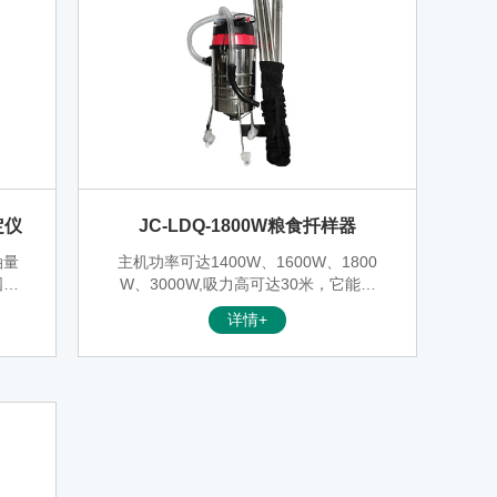
定仪
JC-LDQ-1800W粮食扦样器
油量
主机功率可达1400W、1600W、1800
国家
W、3000W,吸力高可达30米，它能更
共振
好的发挥取样作用，具有吸力强、取样
详情+
测设
快，减少工人劳动力，使用可靠，操作
简便等优点。