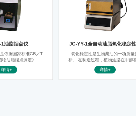
D-1油脂烟点仪
JC-YY-1全自动油脂氧化稳定
定仪（国标法）
仪是依据国家标准GB／T
氧化稳定性是生物柴油的一项质量
6《植物油脂烟点测定》第5
标。 在制造过程，植物油脂在甲醇
测定方法”研制的用于测
下酯化。油中的脂肪酸生成甲酯和
详情+
详情+
点的专用仪器，适用于质
物甘油。脂肪酸甲酯和所有天然的
口检验、油脂加工、油脂
油或脂肪类似，在储藏过程相对不
工、科研、农业育种、学
定，会被空气中的氧慢慢氧化。因
脂烟点测定的部门。 样
化稳 定性是生化柴油非常重要的质
生烟雾，当观测到有少
标；是生产过程的常规检测项目。
色的烟（油脂中热分解
抗氧化剂可以延迟氧化还原过程，
温度计指示的温度，按加
本仪器也可以用于测定抗氧化剂的
仪表表头的上部显示数即
力。
器结构简单直观，价格便
宜。