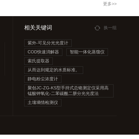
更多>>
相关关键词
换一组
紫外-可见分光光度计
COD快速消解器
智能一体化蒸馏仪
索氏提取器
从而达到规定的水质标准。
静电粉尘浓度计
聚创JC-ZG-KS型手持式总铬测定仪采用高
锰酸钾氧化-二苯碳酰二肼分光光度法
土壤墒情检测仪