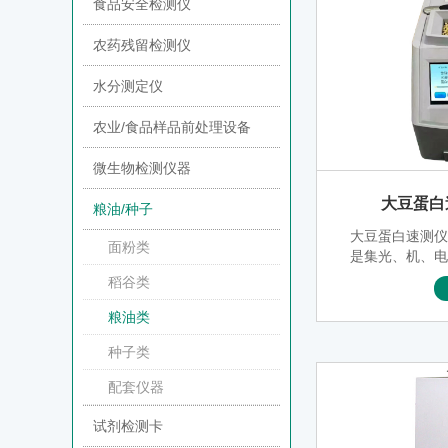
食品安全检测仪
农药残留检测仪
水分测定仪
农业/食品样品前处理设备
微生物检测仪器
大豆蛋白速
粮油/种子
大豆蛋白速测
面粉类
是集光、机、
于一体的高技
稻谷类
单,2分钟出结
溶蛋白、粗蛋白
粮油类
蛋白（折算系数
种子类
配套仪器
试剂检测卡