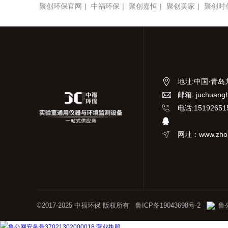
聚创环保官网
|
中福环保
|
聚创嘉恒
|
聚创美家
|
聚创时
地址
:
中国·青岛
邮箱: juchuang
电话:15192651
网址：www.zhon
©2017-2025 中福环保 版权所有
鲁ICP备19043698号-2
鲁公
鲁公网安备号37021302000018
营业执照