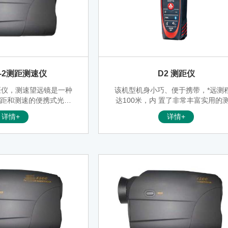
0-2测距测速仪
D2 测距仪
测距仪，测速望远镜是一种
该机型机身小巧、便于携带，*远测
测距和测速的便携式光电
达100米，内 置了非常丰富实用的
-2激光测距仪综合了望远
功能：*小值/*大值、面积/ 体积测
详情+
详情+
仪和激光测速仪的功能
连续面积测量、间接测量、点放样
机型 是室内测距应用设计类别中*
测距仪。