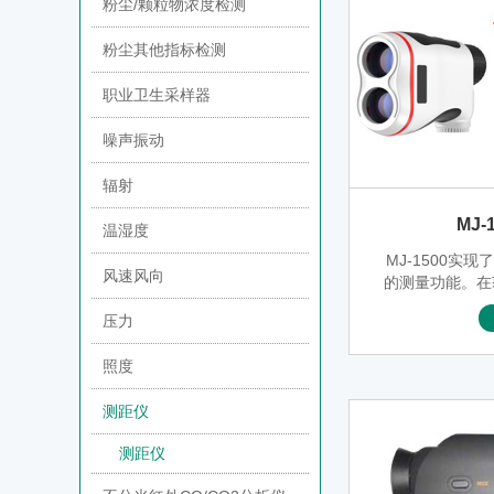
粉尘/颗粒物浓度检测
粉尘其他指标检测
职业卫生采样器
噪声振动
辐射
MJ-
温湿度
MJ-1500实
风速风向
的测量功能。在
时，还可显示
压力
离，以及目标
角度）。可广
照度
力，航海观测
高尔夫球场，
测距仪
测距仪