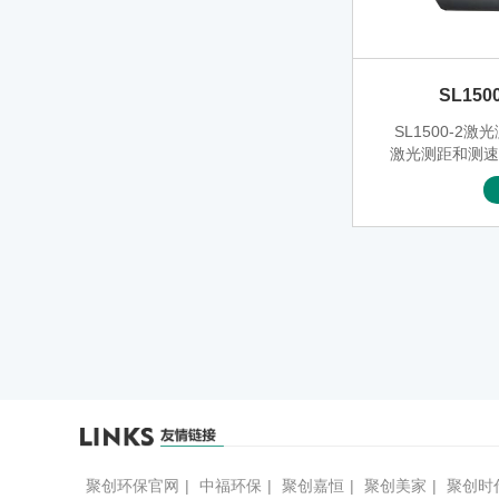
SL15
SL1500-2
激光测距和测
有防水性和持久
聚创环保官网
|
中福环保
|
聚创嘉恒
|
聚创美家
|
聚创时