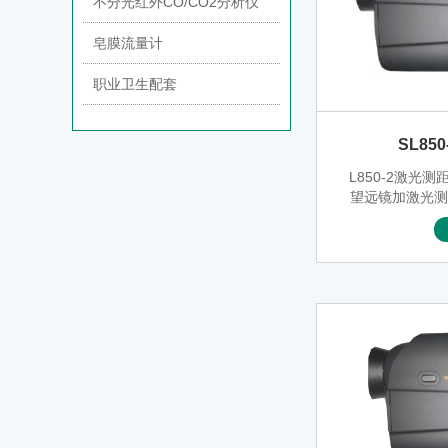
不分光红外CO/CO2分析仪
皂膜流量计
职业卫生配套
SL85
L850-2激光
望远镜加激光
仪器，SL850
镜，激光测距