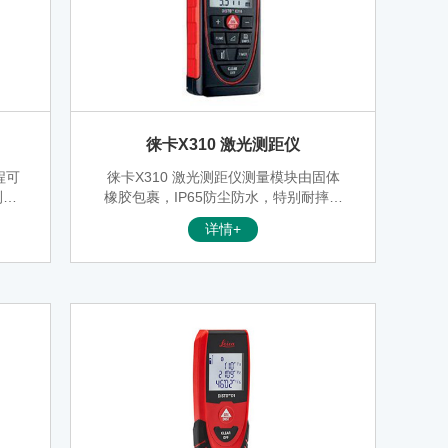
徕卡X310 激光测距仪
程可
徕卡X310 激光测距仪测量模块由固体
测量
橡胶包裹，IP65防尘防水，特别耐摔，
量、
能经受住2米高度跌落的抗摔试验。可
详情+
。该
广泛应用于家庭/工业/商业的装修、装
好的
横和设计等领域。