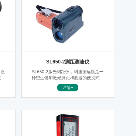
SL650-2测距测速仪
角度
SL650-2激光测距仪，测速望远镜是一
的同
种望远镜加激光测距和测速的便携式光
平距
电仪器，SL650-2激光测距仪综合了望
详情+
俯仰
远镜，激光测距仪和激光测速仪的功
电
能。
猎，
等众