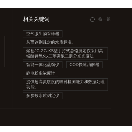
相关关键词
换一组
空气微生物采样器
从而达到规定的水质标准。
聚创JC-ZG-KS型手持式总铬测定仪采用高
锰酸钾氧化-二苯碳酰二肼分光光度法
智能一体化蒸馏仪
COD快速消解器
静电粉尘浓度计
提供超高灵敏度的辐射检测能力和数据处理
功能。
多参数水质测定仪