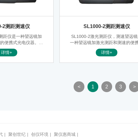
00-2测距测速仪
SL1000-2测距测速仪
激光测距仪是一种望远镜加
SL1000-2激光测距仪，测速望远
速的便携式光电仪器。具
一种望远镜加激光测距和测速的便
耐用性，以及绝*佳的光
光电仪器，SL1000-2激光测距仪
详情+
详情+
学质量。
了望远镜，激光测距仪和激光测速
功能。
<
1
2
3
>
代
|
聚创世纪
|
创仪环境
|
聚仪惠商城
|