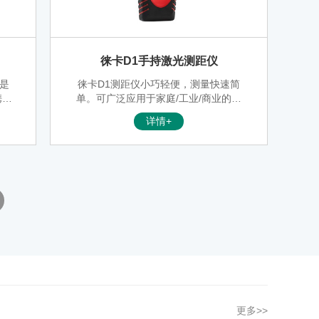
徕卡D1手持激光测距仪
镜是
徕卡D1测距仪小巧轻便，测量快速简
携式
单。可广泛应用于家庭/工业/商业的装
综合
修、装横和设计等领域。
详情+
仪的
更多>>