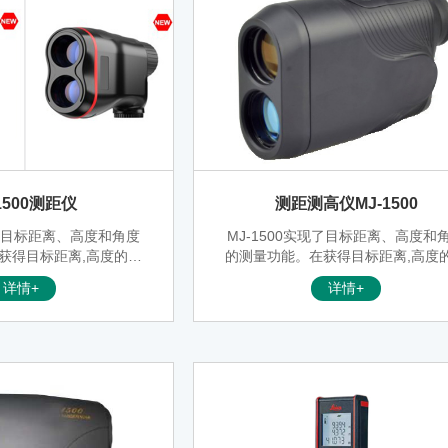
1500测距仪
测距测高仪MJ-1500
现了目标距离、高度和角度
MJ-1500实现了目标距离、高度和
获得目标距离,高度的同
的测量功能。在获得目标距离,高度
望远镜至目标点的水平距
时，还可显示望远镜至目标点的水
详情+
详情+
点与仪器的夹角（即俯仰
离，以及目标点与仪器的夹角（即
泛应用于测绘测量，电
角度）。可广泛应用于测绘测量，
，环保林业，户外狩猎，
力，航海观测，环保林业，户外狩
野外狩猎，户外勘测等众
高尔夫球场，野外狩猎，户外勘测
多领域。
多领域。