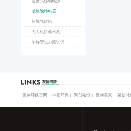
便携式移动电源
滤膜除静电器
环境气候箱
无人机搭载检测
采样管阻力测试仪
聚创环保官网
|
中福环保
|
聚创嘉恒
|
聚创美家
|
聚创时