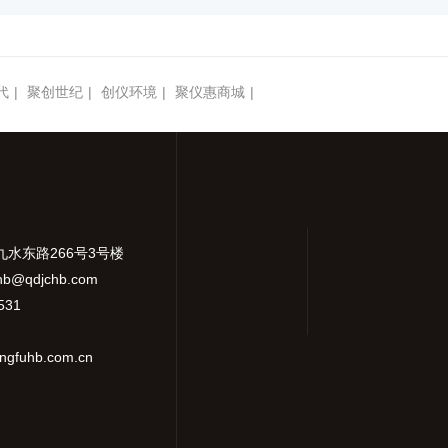
代
|
聚创世纪
|
创仪环境
|
聚仪惠商城
|
九水东路266号3号楼
hb@qdjchb.com
531
gfuhb.com.cn