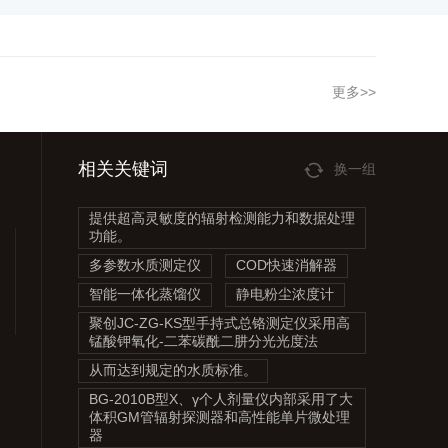
更多>>
相关关键词
换一组
提供超高灵敏度的辐射检测能力和数据处理
功能。
多参数水质测定仪
COD快速消解器
智能一体化蒸馏仪
静电粉尘浓度计
聚创JC-ZG-KS型手持式总铬测定仪采用高
锰酸钾氧化-二苯碳酰二肼分光光度法
从而达到规定的水质标准。
BG-2010B型X、γ个人剂量仪内部采用了大
体积GM管辐射探测器和高性能单片微处理
器