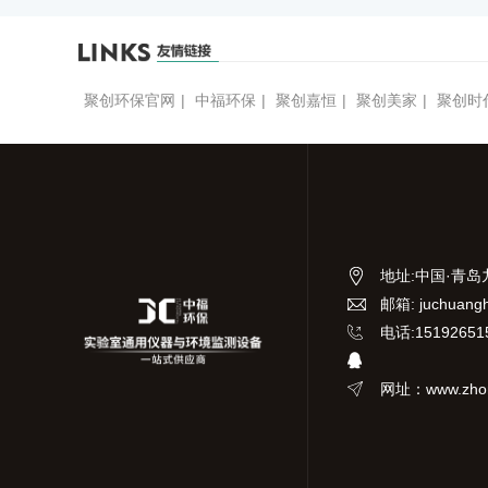
聚创环保官网
|
中福环保
|
聚创嘉恒
|
聚创美家
|
聚创时
地址
:
中国·青岛
邮箱: juchuang
电话:15192651
网址：www.zhon