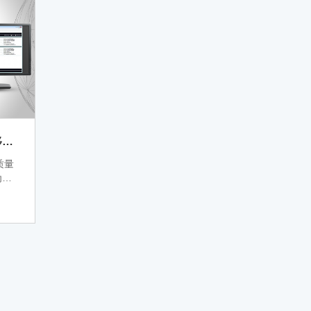
移动
质量
为需
率和
特别
式电
量标
能够
获事
出间