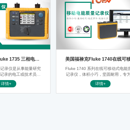
ke 1735 三相电能
美国福禄克Fluke 1740在线可
记录仪
式电能质量记录仪
5电能记录仪是从事能量研究
Fluke 1740 系列在线可移动式电能
量记录的电工或技术员的
记录仪，体积小巧，坚固耐用，专
用随仪器提供的柔性电流
要灵活地排除故障、量化能量利用
详情+
详情+
示屏，在数秒钟之内即可
分析配电系统的技术人员和工程师
1735可记录绝大多数电
设计。Fluke 1740 系列在线可移动
波，以及捕获电压事件
能质量记录仪完全符合国际电能质
准（如 IEC 61000-4-30），并且
同时记录多 500 个参数，还能够捕
件，可以帮助您比以往更容易地找
歇性或难以发现的电能质量问题