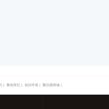
代
|
聚创世纪
|
创仪环境
|
聚仪惠商城
|