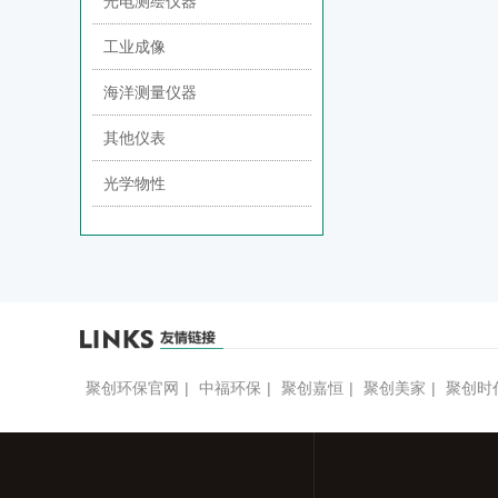
光电测绘仪器
工业成像
海洋测量仪器
其他仪表
光学物性
聚创环保官网
|
中福环保
|
聚创嘉恒
|
聚创美家
|
聚创时